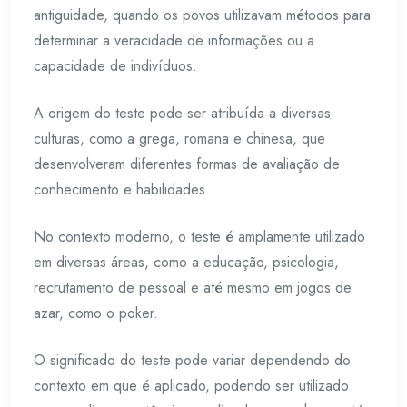
antiguidade, quando os povos utilizavam métodos para
determinar a veracidade de informações ou a
capacidade de indivíduos.
A origem do teste pode ser atribuída a diversas
culturas, como a grega, romana e chinesa, que
desenvolveram diferentes formas de avaliação de
conhecimento e habilidades.
No contexto moderno, o teste é amplamente utilizado
em diversas áreas, como a educação, psicologia,
recrutamento de pessoal e até mesmo em jogos de
azar, como o poker.
O significado do teste pode variar dependendo do
contexto em que é aplicado, podendo ser utilizado