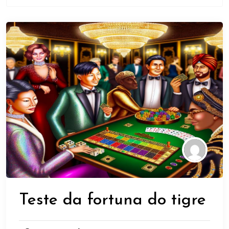
Teste da fortuna do tigre