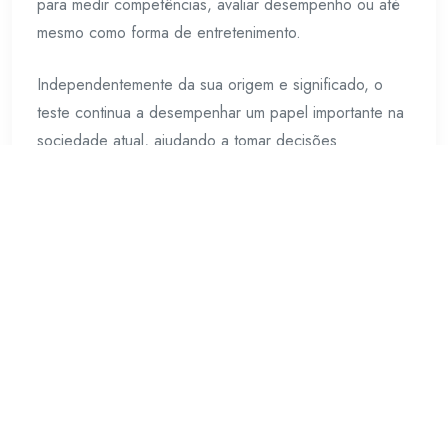
para medir competências, avaliar desempenho ou até
mesmo como forma de entretenimento.
Independentemente da sua origem e significado, o
teste continua a desempenhar um papel importante na
sociedade atual, ajudando a tomar decisões
informadas e a avaliar o conhecimento e habilidades
das pessoas.
Como realizar o teste
Para realizar o teste, é importante seguir algumas
etapas essenciais. Primeiramente, certifique-se de
estar em um ambiente tranquilo e sem distrações. Em
seguida, leia atentamente as instruções e perguntas
do teste para garantir que compreendeu corretamente
o que é solicitado. Por fim, concentre-se e responda