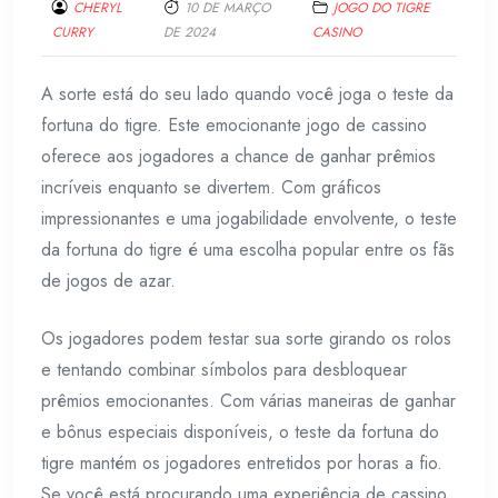
CHERYL
10 DE MARÇO
JOGO DO TIGRE
CURRY
DE 2024
CASINO
A sorte está do seu lado quando você joga o teste da
fortuna do tigre. Este emocionante jogo de cassino
oferece aos jogadores a chance de ganhar prêmios
incríveis enquanto se divertem. Com gráficos
impressionantes e uma jogabilidade envolvente, o teste
da fortuna do tigre é uma escolha popular entre os fãs
de jogos de azar.
Os jogadores podem testar sua sorte girando os rolos
e tentando combinar símbolos para desbloquear
prêmios emocionantes. Com várias maneiras de ganhar
e bônus especiais disponíveis, o teste da fortuna do
tigre mantém os jogadores entretidos por horas a fio.
Se você está procurando uma experiência de cassino